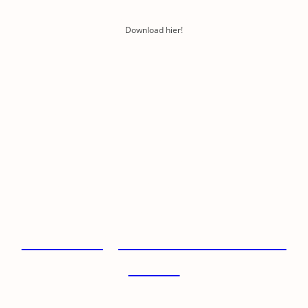
Download hier!
Wenn Sie sich für eine
Firmenmitgliedschaft
interessieren,
schreiben Sie uns gerne
an:
eisbahn@muehlenmuseu
m.de