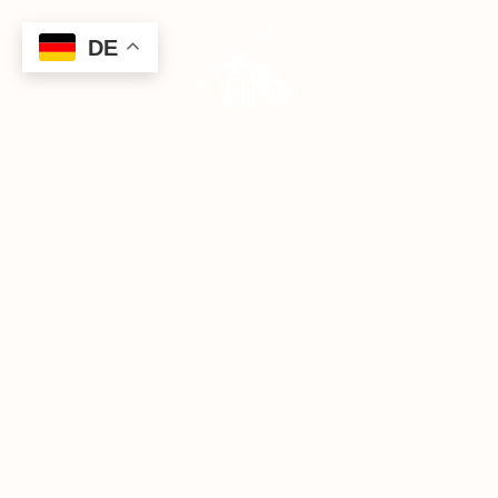
DE
Was
bieten