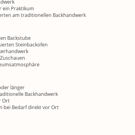
ndwerk
r ein Praktikum
ierten am traditionellen Backhandwerk
llen Backstube
uerten Steinbackofen
äckerhandwerk
r Zuschauen
useumsatmosphäre
der länger
traditionelle Backhandwerk
 Ort
bei Bedarf direkt vor Ort